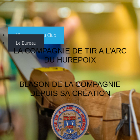
L'historique du Club
Le Bureau
LA COMPAGNIE DE TIR A L’ARC
DU HUREPOIX
BLASON DE LA COMPAGNIE
DEPUIS SA
CRÉATION